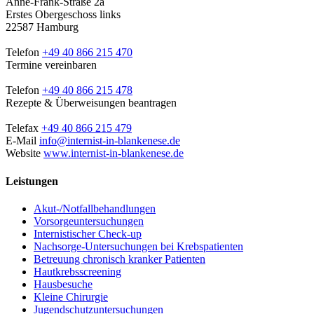
Anne-Frank-Straße 2a
Erstes Obergeschoss links
22587 Hamburg
Telefon
+49 40 866 215 470
Termine vereinbaren
Telefon
+49 40 866 215 478
Rezepte & Überweisungen beantragen
Telefax
+49 40 866 215 479
E-Mail
info@internist-in-blankenese.de
Website
www.internist-in-blankenese.de
Leistungen
Akut-/Notfallbehandlungen
Vorsorgeuntersuchungen
Internistischer Check-up
Nachsorge-Untersuchungen bei Krebspatienten
Betreuung chronisch kranker Patienten
Hautkrebsscreening
Hausbesuche
Kleine Chirurgie
Jugendschutzuntersuchungen