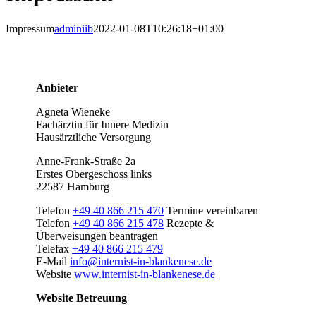
Impressum
adminiib
2022-01-08T10:26:18+01:00
Anbieter
Agneta Wieneke
Fachärztin für Innere Medizin
Hausärztliche Versorgung
Anne-Frank-Straße 2a
Erstes Obergeschoss links
22587 Hamburg
Telefon
+49 40 866 215 470
Termine vereinbaren
Telefon
+49 40 866 215 478
Rezepte &
Überweisungen beantragen
Telefax
+49 40 866 215 479
E-Mail
info@internist-in-blankenese.de
Website
www.internist-in-blankenese.de
Website Betreuung