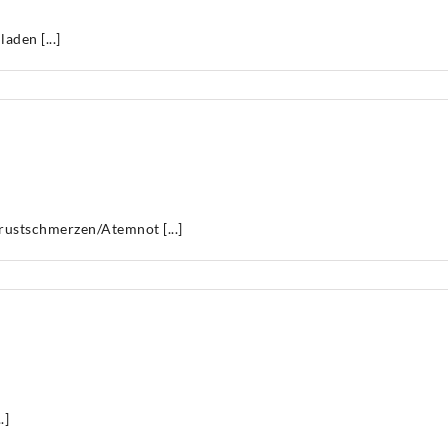
aden [...]
ür
AUFKLÄRUNGSBÖGEN
Corona-
Impfung
stschmerzen/Atemnot [...]
.]