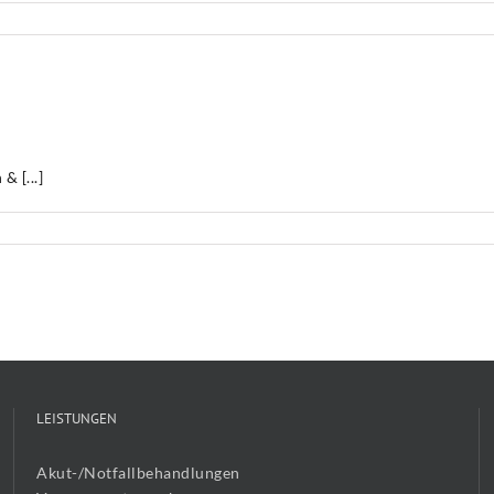
 [...]
en
LEISTUNGEN
Akut-/Notfallbehandlungen