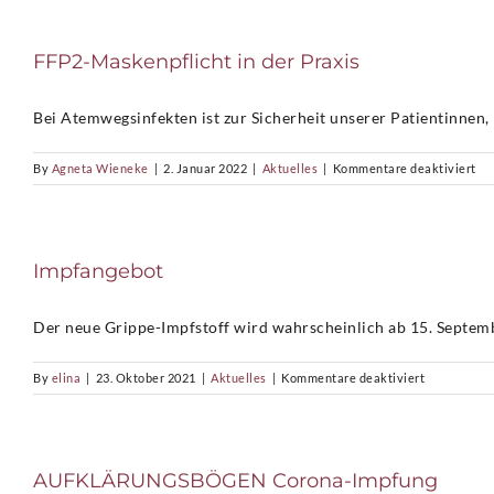
Hi
fü
FFP2-Maskenpflicht in der Praxis
di
U
Bei Atemwegsinfekten ist zur Sicherheit unserer Patientinnen, P
für
By
Agneta Wieneke
|
2. Januar 2022
|
Aktuelles
|
Kommentare deaktiviert
FF
Ma
in
der
Impfangebot
Pra
Der neue Grippe-Impfstoff wird wahrscheinlich ab 15. September
für
By
elina
|
23. Oktober 2021
|
Aktuelles
|
Kommentare deaktiviert
Impfangebo
AUFKLÄRUNGSBÖGEN Corona-Impfung