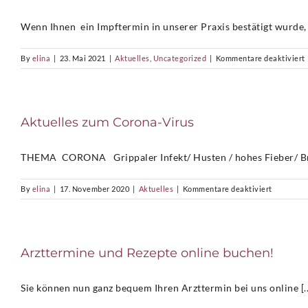
Wenn Ihnen ein Impftermin in unserer Praxis bestätigt wurde, l
f
By
elina
|
23. Mai 2021
|
Aktuelles
,
Uncategorized
|
Kommentare deaktiviert
Aktuelles zum Corona-Virus
THEMA CORONA Grippaler Infekt/ Husten / hohes Fieber/ Bru
für
By
elina
|
17. November 2020
|
Aktuelles
|
Kommentare deaktiviert
Aktuelles
zum
Corona-
Virus
Arzttermine und Rezepte online buchen!
Sie können nun ganz bequem Ihren Arzttermin bei uns online [..