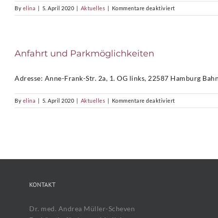
für
By
elina
|
5. April 2020
|
Aktuelles
|
Kommentare deaktiviert
Arzttermine
und
Rezepte
online
Anfahrt und Parkmöglichkeiten
buchen!
Adresse: Anne-Frank-Str. 2a, 1. OG links, 22587 Hamburg Bahn &
für
By
elina
|
5. April 2020
|
Aktuelles
|
Kommentare deaktiviert
Anfahrt
und
Parkmöglichkeit
KONTAKT
Dr. med. Andrea Müller-Scheven