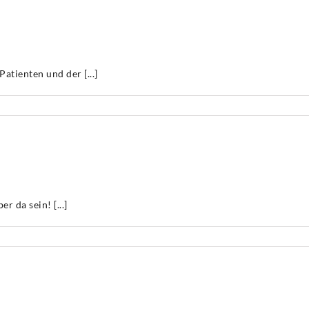
lfsaktion
r
e
kraine
atienten und der [...]
P2-
skenpflicht
xis
 da sein! [...]
t