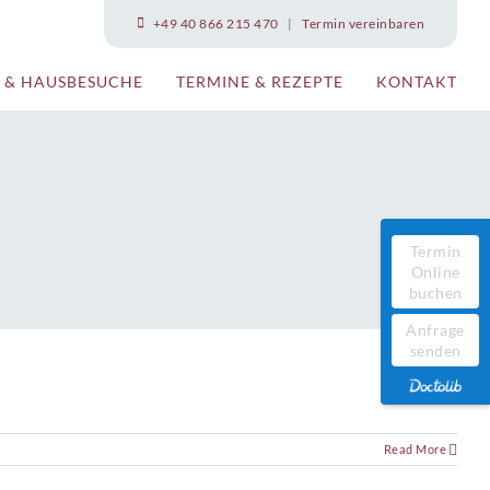
+49 40 866 215 470
|
Termin vereinbaren
 & HAUSBESUCHE
TERMINE & REZEPTE
KONTAKT
Termin
Online
buchen
Anfrage
senden
Read More